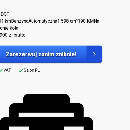
 DCT
5
1 km
Benzyna
Automatyczna
1 598 cm³
190 KM
Na
dnie koła
 900
zł brutto
Zarezerwuj zanim zniknie!
VAT
Salon PL