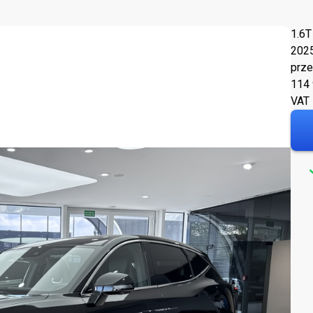
1.6T
202
prze
114
VAT