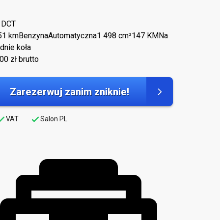
 DCT
5
1 km
Benzyna
Automatyczna
1 498 cm³
147 KM
Na
dnie koła
300
zł brutto
Zarezerwuj zanim zniknie!
VAT
Salon PL