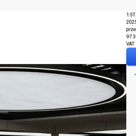
1.5T
202
prze
97 
VAT