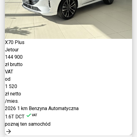
X70 Plus
Jetour
144 900
zł brutto
VAT
od
1 520
zł netto
/mies.
2026
1 km
Benzyna
Automatyczna
VAT
1.6T DCT
poznaj ten samochód