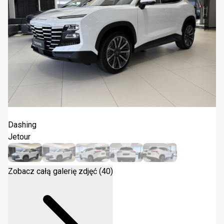
Jetour Dashing 1.5T DCT 2025
Dashing
Jetour
Zobacz całą galerię zdjęć (40)