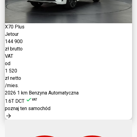
X70 Plus
Jetour
144 900
zł brutto
VAT
od
1 520
zł netto
/mies.
2026
1 km
Benzyna
Automatyczna
VAT
1.6T DCT
poznaj ten samochód