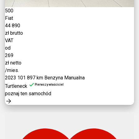
500
Fiat
44 890
zł brutto
VAT
od
269
zł netto
/mies.
2023
101 897 km
Benzyna
Manualna
Pierwszy właściciel
Turtleneck
poznaj ten samochód