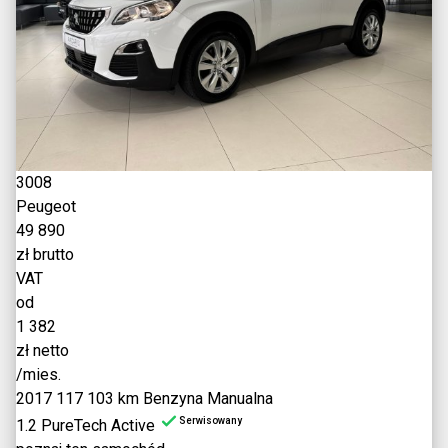
3008
Peugeot
49 890
zł brutto
VAT
od
1 382
zł netto
/mies.
2017
117 103 km
Benzyna
Manualna
Serwisowany
1.2 PureTech Active